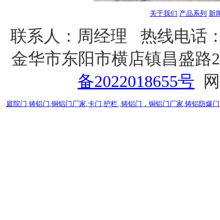
关于我们
产品系列
新
联系人：
周经理
热线电话：1
金华市东阳市横店镇昌盛路25
备2022018655号
网
庭院门
,
铸铝门
,
铜铝门厂家
,
卡门
,
护栏
,
铸铝门
，
铜铝门厂家
,
铸铝防爆门