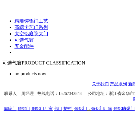
精雕铸铝门工艺
高端卡艺门系列
太空铝庭院大门
可选气窗
五金配件
可选气窗
PRODUCT CLASSIFICATION
no products now
关于我们
产品系列
新
联系人：
周经理
热线电话：15267342848 公司地址：浙江省金华
庭院门
,
铸铝门
,
铜铝门厂家
,
卡门
,
护栏
,
铸铝门
，
铜铝门厂家
,
铸铝防爆门