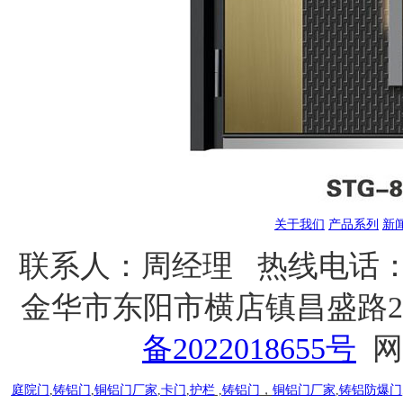
关于我们
产品系列
新
联系人：
周经理
热线电话：1
金华市东阳市横店镇昌盛路25
备2022018655号
网
庭院门
,
铸铝门
,
铜铝门厂家
,
卡门
,
护栏
,
铸铝门
，
铜铝门厂家
,
铸铝防爆门